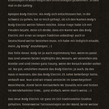
Erfahrungen in allen möglichen Stilrichtungen gesammelt. Schaut
mal in die Gallery.
Apropos Body Electric: Als Andy sich entschlossen hat, in die
Schweiz zu gehen, hat er mich gefragt, ob ich den Namen Andy's
Body Electric weiter führen möchte. Diese Frage habe ich mit
Freuden bejaht, denn ich denke, dass ein Name wie das Body
Electric mit einer so langen Tradition unbedingt auch in
Deutschland weiter bestehen muss. Ich habe mir lediglich erlaubt,
mein „by Bördy“ anzuhängen. ;-)
Das Tolle daran: Andy ist ja auch regelmässig hier, wenn es passt.
Das sind unserer beider Highlights des Monats, wir verstehen uns
Bombe und sind immer ganz traurig, wenn der Besuch wieder vorbei
ist. Na gut, umziehen musste das Body Electric ja auch, da das
Haus in Neersen, das das Body Electric 25 Jahre beherbergt hatte,
verkauft war. Nun sind wir etwas versteckt im Gewerbegebiet
Münchheide, direkt beim Kreisverkehr Mc Donalds rein und hinten
im Wendehammer links... ganz einfach, wenn man's weiss. ;-)
Das neue Body Electric ist ganz im Stil traditioneller Studios
gehalten, Tonnenweise Tattoovorlagen an der Wand, keine weisse