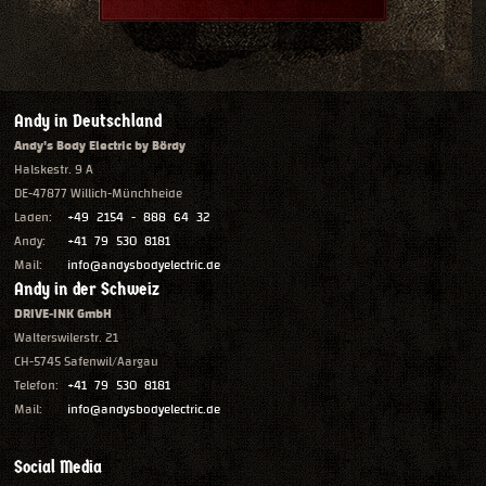
Andy in Deutschland
Andy's Body Electric by Bördy
Halskestr. 9 A
DE-47877 Willich-Münchheide
Laden:
+49 2154 - 888 64 32
Andy:
+41 79 530 8181
Mail:
info@andysbodyelectric.de
Andy in der Schweiz
DRIVE-INK GmbH
Walterswilerstr. 21
CH-5745 Safenwil/Aargau
Telefon:
+41 79 530 8181
Mail:
info@andysbodyelectric.de
Social Media