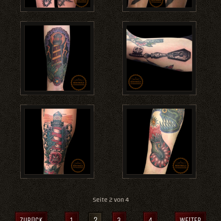
Seite 2 von 4
2
ZURÜCK
1
3
4
WEITER