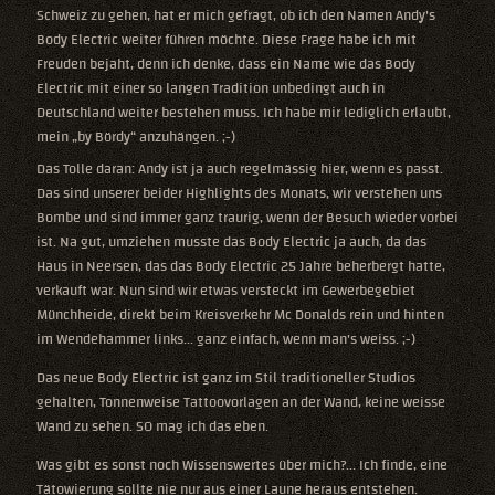
Schweiz zu gehen, hat er mich gefragt, ob ich den Namen Andy's
Body Electric weiter führen möchte. Diese Frage habe ich mit
Freuden bejaht, denn ich denke, dass ein Name wie das Body
Electric mit einer so langen Tradition unbedingt auch in
Deutschland weiter bestehen muss. Ich habe mir lediglich erlaubt,
mein „by Bördy“ anzuhängen. ;-)
Das Tolle daran: Andy ist ja auch regelmässig hier, wenn es passt.
Das sind unserer beider Highlights des Monats, wir verstehen uns
Bombe und sind immer ganz traurig, wenn der Besuch wieder vorbei
ist. Na gut, umziehen musste das Body Electric ja auch, da das
Haus in Neersen, das das Body Electric 25 Jahre beherbergt hatte,
verkauft war. Nun sind wir etwas versteckt im Gewerbegebiet
Münchheide, direkt beim Kreisverkehr Mc Donalds rein und hinten
im Wendehammer links... ganz einfach, wenn man's weiss. ;-)
Das neue Body Electric ist ganz im Stil traditioneller Studios
gehalten, Tonnenweise Tattoovorlagen an der Wand, keine weisse
Wand zu sehen. SO mag ich das eben.
Was gibt es sonst noch Wissenswertes über mich?... Ich finde, eine
Tätowierung sollte nie nur aus einer Laune heraus entstehen.