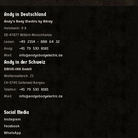
Andy in Deutschland
Andy's Body Electric by Bördy
Halskestr. 9 A
DE-47877 Willich-Münchheide
Laden:
+49 2154 - 888 64 32
Andy:
+41 79 530 8181
Mail:
info@andysbodyelectric.de
Andy in der Schweiz
DRIVE-INK GmbH
Walterswilerstr. 21
CH-5745 Safenwil/Aargau
Telefon:
+41 79 530 8181
Mail:
info@andysbodyelectric.de
Social Media
Instagram
Facebook
WhatsApp